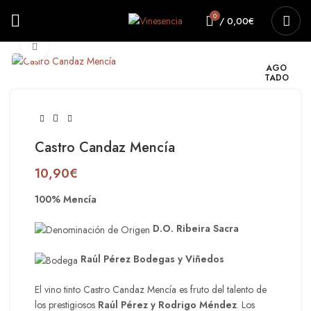
0
/
0,00
€
Haga clic para ampliar
AGO
TADO
Castro Candaz Mencía
10,90
€
100% Mencía
D.O. Ribeira Sacra
Raúl Pérez Bodegas y Viñedos
El vino tinto Castro Candaz Mencía es fruto del talento de
los prestigiosos
Raúl Pérez y Rodrigo Méndez
. Los