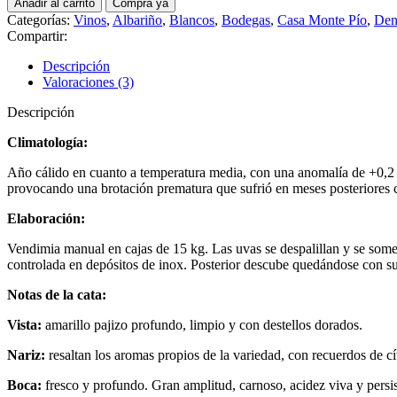
Añadir al carrito
Compra ya
Albariño
Categorías:
Vinos
,
Albariño
,
Blancos
,
Bodegas
,
Casa Monte Pío
,
Den
cantidad
Compartir:
Descripción
Valoraciones (3)
Descripción
Climatología:
Año cálido en cuanto a temperatura media, con una anomalía de +0,2 
provocando una brotación prematura que sufrió en meses posteriores con
Elaboración:
Vendimia manual en cajas de 15 kg. Las uvas se despalillan y se some
controlada en depósitos de inox. Posterior descube quedándose con sus 
Notas de la cata:
Vista:
amarillo pajizo profundo, limpio y con destellos dorados.
Nariz:
resaltan los aromas propios de la variedad, con recuerdos de cít
Boca:
fresco y profundo. Gran amplitud, carnoso, acidez viva y persist