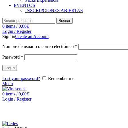
Packs Experiencia
EVENTOS
INSCRIPCIONES ABIERTAS
Buscar
0
items
/
0,00
€
Login / Register
Sign in
Create an Account
Nombre de usuario o correo electrónico
*
Password
*
Log in
Lost your password?
Remember me
Menu
0
items
/
0,00
€
Login / Register
Haga clic para ampliar