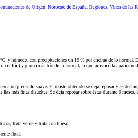
ominaciones de Origen
,
Noroeste de España
,
Regiones
,
Vinos de las R
ºC, y húmedo, con precipitaciones un 15 % por encima de lo normal. De
 el frío) y junio (más frío de lo normal, lo que provocó la aparición d
ten a un prensado suave. El mosto obtenido se deja reposar y se desfa
lías más finas disueltas. Se deja reposar sobre éstas durante 6 meses, an
ricos, fruta verde y fruta con hueso.
ente final.