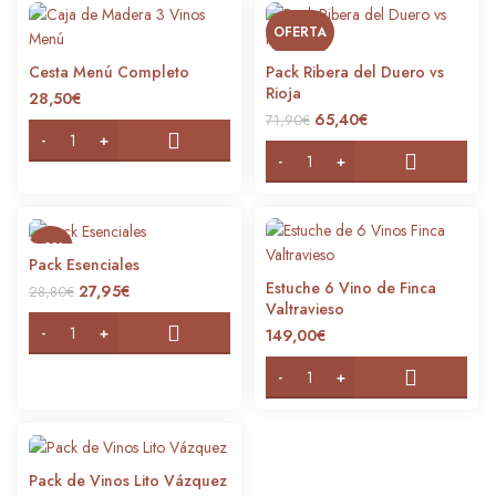
OFERTA
Cesta Menú Completo
Pack Ribera del Duero vs
Rioja
28,50
€
El
El
65,40
€
71,90
€
precio
precio
original
actual
era:
es:
71,90€.
65,40€.
-3%
Pack Esenciales
Estuche 6 Vino de Finca
El
El
27,95
€
28,80
€
Valtravieso
precio
precio
original
actual
149,00
€
era:
es:
28,80€.
27,95€.
Pack de Vinos Lito Vázquez