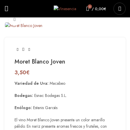
0
/
0,00
€
Haga clic para ampliar
Moret Blanco Joven
3,50
€
Variedad de Uva:
Macabeo
Bodegas:
Esnac Bodegas S.L.
Enólogo:
Estanis Garcés
El vino Moret Blanco Joven presenta un color amarillo
pálido. En nariz presenta aromas frescos y frutales, con