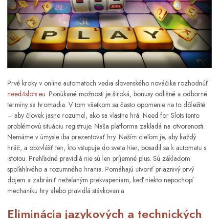
Prvé kroky v online automatoch vedia slovenského nováčika rozhodnúť
need4slots.eu
. Ponúkané možnosti je široká, bonusy odlišné a odborné
termíny sa hromadia. V tom všetkom sa často opomenie na to dôležité
– aby človek jasne rozumel, ako sa vlastne hrá. Need for Slots tento
problémovú situáciu registruje. Naša platforma zakladá na otvorenosti.
Nemáme v úmysle iba prezentovať hry. Naším cieľom je, aby každý
hráč, a obzvlášť ten, kto vstupuje do sveta hier, posadil sa k automatu s
istotou. Prehľadné pravidlá nie sú len príjemné plus. Sú základom
spoľahlivého a rozumného hrania. Pomáhajú utvoriť priaznivý prvý
dojem a zabrániť neželaným prekvapeniam, keď niekto nepochopí
mechaniku hry alebo pravidlá stávkovania.
Eliminácia jazykových a technických