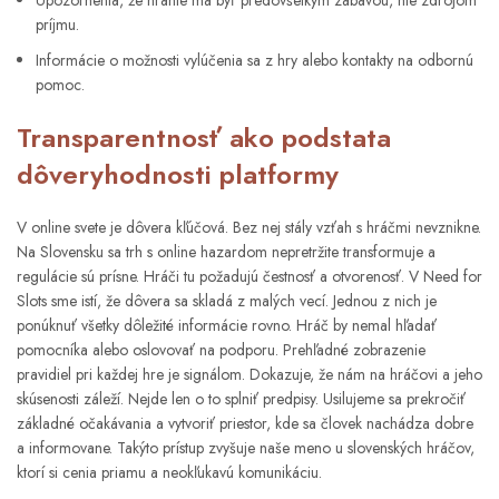
Upozornenia, že hranie má byť predovšetkým zábavou, nie zdrojom
príjmu.
Informácie o možnosti vylúčenia sa z hry alebo kontakty na odbornú
pomoc.
Transparentnosť ako podstata
dôveryhodnosti platformy
V online svete je dôvera kľúčová. Bez nej stály vzťah s hráčmi nevznikne.
Na Slovensku sa trh s online hazardom nepretržite transformuje a
regulácie sú prísne. Hráči tu požadujú čestnosť a otvorenosť. V Need for
Slots sme istí, že dôvera sa skladá z malých vecí. Jednou z nich je
ponúknuť všetky dôležité informácie rovno. Hráč by nemal hľadať
pomocníka alebo oslovovať na podporu. Prehľadné zobrazenie
pravidiel pri každej hre je signálom. Dokazuje, že nám na hráčovi a jeho
skúsenosti záleží. Nejde len o to splniť predpisy. Usilujeme sa prekročiť
základné očakávania a vytvoriť priestor, kde sa človek nachádza dobre
a informovane. Takýto prístup zvyšuje naše meno u slovenských hráčov,
ktorí si cenia priamu a neokľukavú komunikáciu.