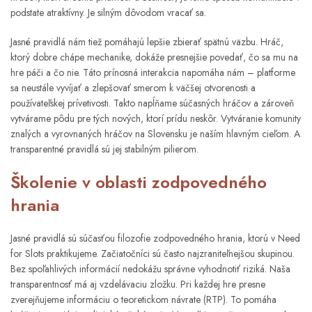
podstate atraktívny. Je silným dôvodom vracať sa.
Jasné pravidlá nám tiež pomáhajú lepšie zbierať spätnú väzbu. Hráč,
ktorý dobre chápe mechanike, dokáže presnejšie povedať, čo sa mu na
hre páči a čo nie. Táto prínosná interakcia napomáha nám – platforme
sa neustále vyvíjať a zlepšovať smerom k väčšej otvorenosti a
používateľskej prívetivosti. Takto napĺňame súčasných hráčov a zároveň
vytvárame pôdu pre tých nových, ktorí prídu neskôr. Vytváranie komunity
znalých a vyrovnaných hráčov na Slovensku je naším hlavným cieľom. A
transparentné pravidlá sú jej stabilným pilierom.
Školenie v oblasti zodpovedného
hrania
Jasné pravidlá sú súčasťou filozofie zodpovedného hrania, ktorú v Need
for Slots praktikujeme. Začiatočníci sú často najzraniteľnejšou skupinou.
Bez spoľahlivých informácií nedokážu správne vyhodnotiť riziká. Naša
transparentnosť má aj vzdelávaciu zložku. Pri každej hre presne
zverejňujeme informáciu o teoretickom návrate (RTP). To pomáha