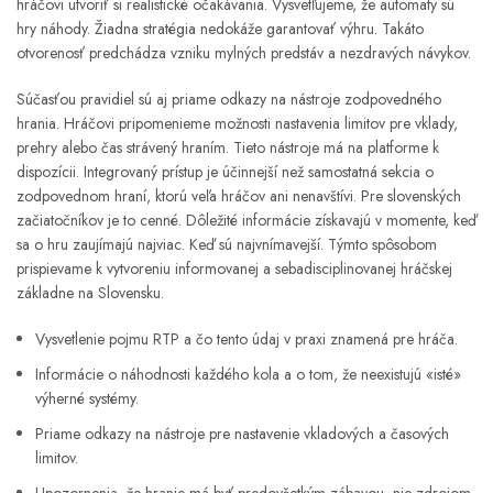
hráčovi utvoriť si realistické očakávania. Vysvetľujeme, že automaty sú
hry náhody. Žiadna stratégia nedokáže garantovať výhru. Takáto
otvorenosť predchádza vzniku mylných predstáv a nezdravých návykov.
Súčasťou pravidiel sú aj priame odkazy na nástroje zodpovedného
hrania. Hráčovi pripomenieme možnosti nastavenia limitov pre vklady,
prehry alebo čas strávený hraním. Tieto nástroje má na platforme k
dispozícii. Integrovaný prístup je účinnejší než samostatná sekcia o
zodpovednom hraní, ktorú veľa hráčov ani nenavštívi. Pre slovenských
začiatočníkov je to cenné. Dôležité informácie získavajú v momente, keď
sa o hru zaujímajú najviac. Keď sú najvnímavejší. Týmto spôsobom
prispievame k vytvoreniu informovanej a sebadisciplinovanej hráčskej
základne na Slovensku.
Vysvetlenie pojmu RTP a čo tento údaj v praxi znamená pre hráča.
Informácie o náhodnosti každého kola a o tom, že neexistujú «isté»
výherné systémy.
Priame odkazy na nástroje pre nastavenie vkladových a časových
limitov.