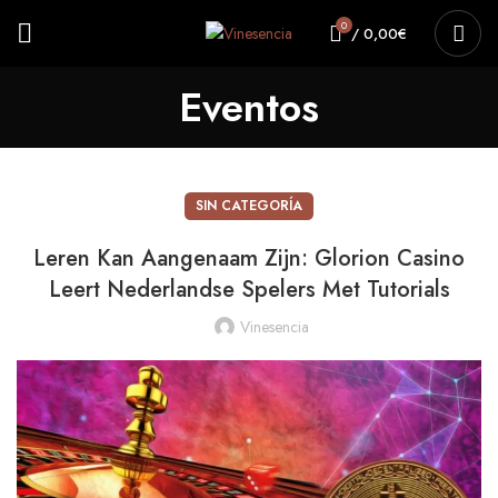
0
/
0,00
€
Eventos
SIN CATEGORÍA
Leren Kan Aangenaam Zijn: Glorion Casino
Leert Nederlandse Spelers Met Tutorials
Vinesencia