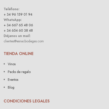
Teléfono:
+ 34 96 159 01 94
WhatsApp:
+ 34 667 65 48 06
+ 34 654 60 38 48
Déjanos un mail:
clientes@esnacbodegas.com
TIENDA ONLINE
Vinos
Packs de regalo
Eventos
Blog
CONDICIONES LEGALES