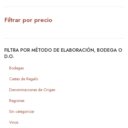
Filtrar por precio
FILTRA POR MÉTODO DE ELABORACIÓN, BODEGA O
D.O.
Bodegas
Cestas de Regalo
Denominaciones de Origen
Regiones
Sin categorizar
Vinos