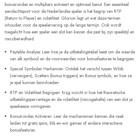
bonusrondes en multipliers activeert en optimaal benut. Een essentieel
aandachtspunt voor de Nederlandse speler is het begrip van RTP
(Return to Player) en volatiliteit. Glorion legt uit wat deze termen
inhouden voor de speelervaring op de lange termijn. Ook wordt
toegelicht hoe een speler een slot kan kiezen die past bij zijn speelstijl en
risicobereidheid.
Paytable Analyse: Leer hoe je de uitbetalingstabel leest om de waarde
van elk symbool en de voorwaarden voor bonusfeatures te begrijpen.
Special Symbolen Herkennen: Ontdek het verschil tussen Wilds
(vervangers), Scatters (bonus triggers) en Bonus symbols, en hoe ze
je spel kunnen beïnvloeden.
RTP en Volatiliteit Begrijpen: Krijg inzicht in hoe het theoretische
uitbetalingspercentage en de volatiliteit (risicogehalte) van een slot je
speelsessie vormgeven.
Bonusrondes Activeren: Leer de mechanismen kennen die vaak
leiden tot gratis spins, klik-en-win games of andere interactieve
bonusfeatures.