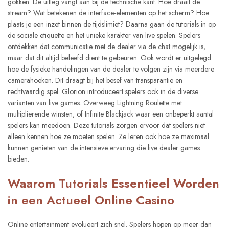
gokken. De uitleg vangt aan bij de technische kant. Hoe draait de
stream? Wat betekenen de interface-elementen op het scherm? Hoe
plaats je een inzet binnen de tijdslimiet? Daarna gaan de tutorials in op
de sociale etiquette en het unieke karakter van live spelen. Spelers
ontdekken dat communicatie met de dealer via de chat mogelijk is,
maar dat dit altijd beleefd dient te gebeuren. Ook wordt er uitgelegd
hoe de fysieke handelingen van de dealer te volgen zijn via meerdere
camerahoeken. Dit draagt bij het besef van transparantie en
rechtvaardig spel. Glorion introduceert spelers ook in de diverse
varianten van live games. Overweeg Lightning Roulette met
multiplierende winsten, of Infinite Blackjack waar een onbeperkt aantal
spelers kan meedoen. Deze tutorials zorgen ervoor dat spelers niet
alleen kennen hoe ze moeten spelen. Ze leren ook hoe ze maximaal
kunnen genieten van de intensieve ervaring die live dealer games
bieden.
Waarom Tutorials Essentieel Worden
in een Actueel Online Casino
Online entertainment evolueert zich snel. Spelers hopen op meer dan