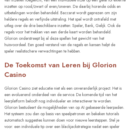
van inzetten toegelicht, van een individuele inzet op een getal tot externe
inzetten op rood/zwart of even/oneven. De daarbij horende odds en
uitbetalingen worden behandeld. Baccarat wordt geprezen om zijn
heldere regels en verfijnde uitstraling. Het spel wordt ontrafeld met
uitleg over de drie beschikbare inzetten: Speler, Bank, Gelijk. Ook de
regels voor het trekken van een derde kaart worden behandeld.
Glorion onderstreept bij al deze spellen het gewicht van het
huisvoordeel. Een goed verstand van de regels en kansen helpt de
speler realistischere verwachtingen te hebben.
De Toekomst van Leren bij Glorion
Casino
Glorion Casino ziet educatie niet als een onveranderlijk project. Het is
een evoluerend onderdeel van de service. De komende tijd van het
leerplatform belooft nog individueler en interactiever te worden.
Glorion bestudeert de mogelijkheden van op AI gebaseerde leerpaden.
Het systeem zou dan op basis van speelpatronen en bekeken tutorials
automatisch suggesties kunnen doen voor nieuwe leerstappen. Stel je
voor: een individuele tip over een blackjackstrategie nadat een speler