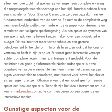
alleen een overzicht met spellen. Ze verlangen een complete ervaring
die toegevoegde waarde toevoegt aan hun tijd. Tutorials hebben hierin
een cruciale rol. Voor Glorion Casino zijn ze geen bijzaak, maar een
fundamenteel onderdeel van de service. Ze nemen de complexiteit weg
van ingewikkelde spellen, verminderen de drempel voor deelname en
stimuleren een veiligere speelomgeving. Als een speler de systemen van
een spel snapt, kan hij betere keuzes maken over zijn budget, tijd en
budget. Dit resulteert tot meer tevredenheid en een grotere
betrokkenheid bij het platform. Tutorials laten zien ook dat het casino
vertrouwen heeft in zijn product. Er wordt geen informatie verstopt
achter complexe regels, maar juist transparant gedeeld. Voor de
realistische en goed geïnformeerde Nederlandse speler is deze
openheid van grote waarde. Het laat hem in staat het casino op zijn
eigen voorwaarden te benaderen, met respect voor zowel het plezier
als zijn eigen grenzen. Glorion erkent dat een goed geïnformeerde
speler een bewuste speler is. Tutorials zijn het ideale instrument om die
kennis
marketindex.com.au
te communiceren op een boeiende en
interactieve manier.
Gunstige aspecten voor de