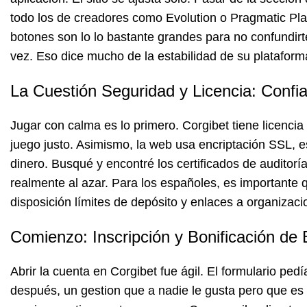
todo los de creadores como Evolution o Pragmatic Play
botones son lo lo bastante grandes para no confundirt
vez. Eso dice mucho de la estabilidad de su plataform
La Cuestión Seguridad y Licencia: Confi
Jugar con calma es lo primero. Corgibet tiene licenci
juego justo. Asimismo, la web usa encriptación SSL, e
dinero. Busqué y encontré los certificados de auditor
realmente al azar. Para los españoles, es importante
disposición límites de depósito y enlaces a organiza
Comienzo: Inscripción y Bonificación de
Abrir la cuenta en Corgibet fue ágil. El formulario pe
después, un gestion que a nadie le gusta pero que es