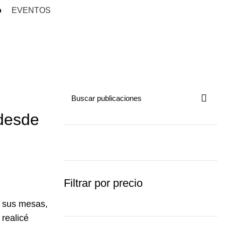
0
/
0,00
€
o
EVENTOS
 desde
Filtrar por precio
n sus mesas,
 realicé