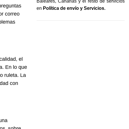
Baleares, Canarias y el resto de servicios
preguntas
en
Política de envío y Servicios
.
or correo
oblemas
alidad, el
a. En lo que
o ruleta. La
idad con
guna
gos, sobre