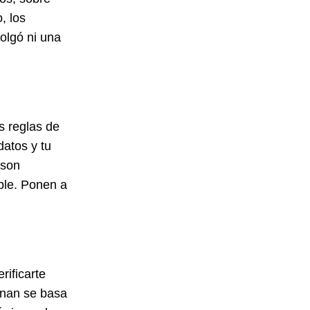
, los
olgó ni una
s reglas de
datos y tu
 son
ble. Ponen a
rificarte
onan se basa