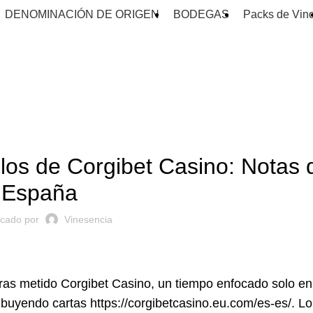
DENOMINACIÓN DE ORIGEN
BODEGAS
Packs de Vin
Eventos
SIN CATEGORÍA
ulos de Corgibet Casino: Notas
España
icado por
Vinesencia
oras metido Corgibet Casino, un tiempo enfocado solo e
tribuyendo cartas
https://corgibetcasino.eu.com/es-es/
. Lo