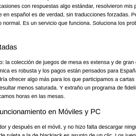
asiones con respuestas algo estándar, resolvieron mis 
 en español es de verdad, sin traducciones forzadas. P
o normal. Es un servicio que funciona. Soluciona los pr
tadas
o: la colección de juegos de mesa es extensa y de gran c
écnica es robusta y los pagos están pensados para Españ
ría ofrecer algo más para los que participamos a cartas 
resultar menos saturada. Y extraño un programa de fidel
icamos horas en las mesas.
Funcionamiento en Móviles y PC
 y después en el móvil, y no hizo falta descargar nin
 de ruleta a la de blackjack es asunto de un clic. Los jue