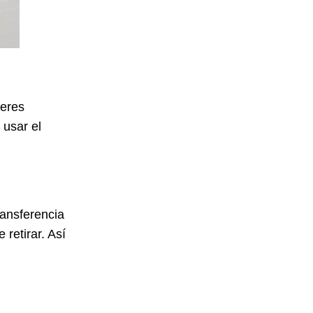
ieres
 usar el
ransferencia
 retirar. Así