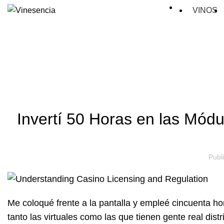
VINOS
Invertí 50 Horas en las Mód
Publ
Me coloqué frente a la pantalla y empleé cincuenta h
tanto las virtuales como las que tienen gente real dis