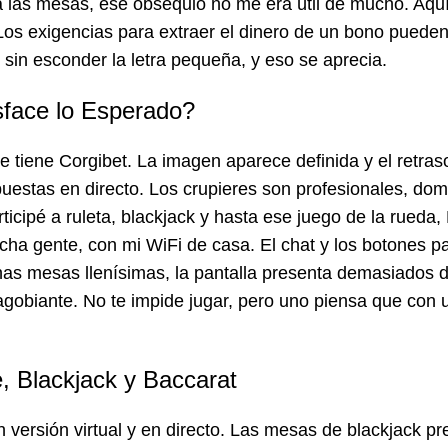
 a las mesas, ese obsequio no me era útil de mucho. Aquí
Los exigencias para extraer el dinero de un bono pueden
 sin esconder la letra pequeña, y eso se aprecia.
isface lo Esperado?
ue tiene Corgibet. La imagen aparece definida y el retras
puestas en directo. Los crupieres son profesionales, do
rticipé a ruleta, blackjack y hasta ese juego de la rueda
cha gente, con mi WiFi de casa. El chat y los botones pa
unas mesas llenísimas, la pantalla presenta demasiados 
agobiante. No te impide jugar, pero uno piensa que con 
, Blackjack y Baccarat
versión virtual y en directo. Las mesas de blackjack p