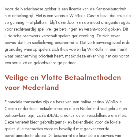
Voor de Nederlandse gokker is een licentie van de Kansspelautoriteit
niet onbelangrijk. Het is een vereiste. WinRolla Casino bezit die cruciale
vergunning. Het platform blijft daardoor aan de meest stringente regels
voor rechtvaardig spel, veilige betalingen en verantwoord gokken. Dit
juridische raamwerk verschaft spelers geruststelling. Ze zich ervan
bewust dat hun spelbeleving beschermd is. Dat vertrouwensgevoel is de
grondslag waarop spelers zich thuis voelen bij WinRolla. In een markt
waar bescherming prioriteit heeft, maakt deze erkenning het casino tot
een serieuze en geloofwaardige partner.
Veilige en Vlotte Betaalmethoden
voor Nederland
Financiële transacties zijn de basis van een online casino. WinRolla
Casino ondersteunt betaalmethoden die in Nederland veelgebruikt en
betrouwbaar zijn, zoals iDEAL, creditcards en verschillende e-wallets.
Deze variëteit biedt gebruiksgemak en bekendheid voor de lokale
speler. Alle transacties worden beveiligd met geavanceerde
beveiligingstechnologie. Dit beschermt de financiële gegevens van