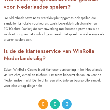
voor Nederlandse spelers?
De bibliotheek bevat naast wereldwijde topgames ook spellen die
aansluiten bij lokale voorkeuren, zoals bepaalde fruitautomaten en
TOTO-slots. Dankzij de samenwerking met bekende providers is de
kwaliteit hoog en het aanbod gevarieerd. Het spreekt zowel nieuwe als
ervaren spelers aan.
Is de de klantenservice van WinRolla
Nederlandstalig?
Zeker. WinRolla Casino biedt klantenondersteuning in het Nederlands
via live chat, e-mail en telefoon. Het team beheerst de taal en kent de
Nederlandse markt. Dat leidt tot een efficiënte en begripvolle aanpak
voor elke vraag die je hebt.