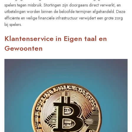
spelers tegen misbruik. Stortingen zijn doorgaans direct verwerkt, en
uitbetalingen worden binnen de beloofde termijnen afgehandeld. Deze
efficiënte en veilige financiële infrastructuur verwijdert een grote zorg
bij spelers.
Klantenservice in Eigen taal en
Gewoonten