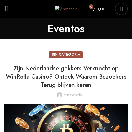
0
/
0,00
€
Eventos
SIN CATEGORÍA
Zijn Nederlandse gokkers Verknocht op
WinRolla Casino? Ontdek Waarom Bezoekers
Terug blijven keren
Vinesencia