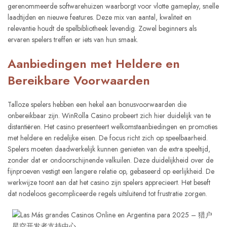
gerenommeerde softwarehuizen waarborgt voor vlotte gameplay, snelle
laadtijden en nieuwe features. Deze mix van aantal, kwaliteit en
relevantie houdt de spelbibliotheek levendig. Zowel beginners als
ervaren spelers treffen er iets van hun smaak.
Aanbiedingen met Heldere en
Bereikbare Voorwaarden
Talloze spelers hebben een hekel aan bonusvoorwaarden die
onbereikbaar zijn. WinRolla Casino probeert zich hier duidelijk van te
distantiëren. Het casino presenteert welkomstaanbiedingen en promoties
met heldere en redelijke eisen. De focus richt zich op speelbaarheid.
Spelers moeten daadwerkelijk kunnen genieten van de extra speeltijd,
zonder dat er ondoorschijnende valkuilen. Deze duidelijkheid over de
fijnproeven vestigt een langere relatie op, gebaseerd op eerlijkheid. De
werkwijze toont aan dat het casino zijn spelers apprecieert. Het beseft
dat nodeloos gecompliceerde regels uitsluitend tot frustratie zorgen.