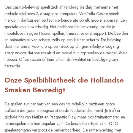
Ons casino-beleving speelt zich af vandaag de dag met name met
mobiele telefoons & draagbare computers. WinRolla Casino speelt
hierop in dankzij een perfect werkende site op elk mobiel apparaat. Een
speciale app is overbodig. Het dashboard is eenvoudig, zodat je
moeiteloos navigeert tussen spellen, transacties en& support. De beelden
en animaties blijven scherp, zelfs op een kleiner scherm. De beleving
doet niet onder voor die op een desktop. Dit gemakkelijke toegang
zorgt ervoor dat spelers altijd en overal hun top spellen de mogelijkheid
hebben. Of ze reizen of thuis zitten, de kwaliteit en beveiliging zijn
hetzelfde.
Onze Spelbibliotheek die Hollandse
Smaken Bevredigt
De spellen zijn het hart van een casino. WinRolla bezit een grote
collectie die goed is toegespitst op de Nederlandse markt. Je treft er
globale hits van NetEnt en Pragmatic Play, maar ook fruitautomaten en
casinospelen die hier populair zijn. De beschikbaarheid van TOTO-
speelautomaten vergroot de herkenbaarheid. De samenwerking met