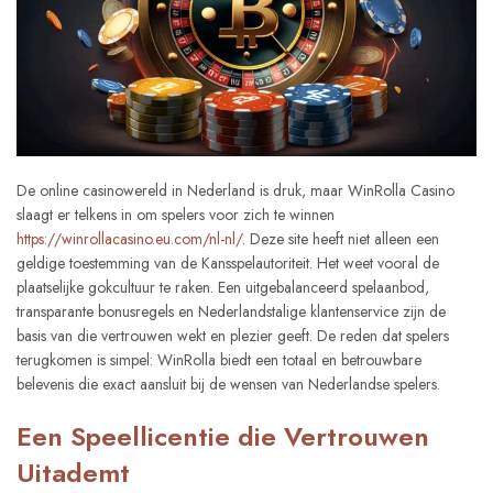
De online casinowereld in Nederland is druk, maar WinRolla Casino
slaagt er telkens in om spelers voor zich te winnen
https://winrollacasino.eu.com/nl-nl/
. Deze site heeft niet alleen een
geldige toestemming van de Kansspelautoriteit. Het weet vooral de
plaatselijke gokcultuur te raken. Een uitgebalanceerd spelaanbod,
transparante bonusregels en Nederlandstalige klantenservice zijn de
basis van die vertrouwen wekt en plezier geeft. De reden dat spelers
terugkomen is simpel: WinRolla biedt een totaal en betrouwbare
belevenis die exact aansluit bij de wensen van Nederlandse spelers.
Een Speellicentie die Vertrouwen
Uitademt