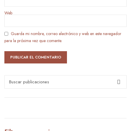
Web
Guarda mi nombre, correo electrónico y web en este navegador
para la próxima vez que comente.