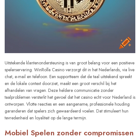
Uitstekende klantenondersteuning is van groot belang voor een positieve
spelerservaring. WinRolla Casino verzorgt dit in het Nederlands, via live
chat, e-mail en telefoon. Een supportteam dat de taal uitstekend spreekt
en de lokale context doorziet, maakt een groot verschil bij het
afhandelen van vragen. Deze heldere communicatie zonder
taalproblemen versterkt het gevoel dat het casino echt voor Nederland is
ontworpen. Vlotte reacties en een aangename, professionele houding
garanderen dat spelers zich gewaardeerd voelen. Dat stimuleert hun
tevredenheid en loyaliteit op de lange termijn.
Mobiel Spelen zonder compromissen