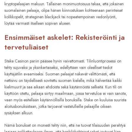
kryptopelaajien makuun. Tällainen monimuotoisuus takaa, että jokainen
suomalainen pelaaja, olipa hänen kiinnostuksen kohteenaan perinteiset
kolikkopelit, strateginen blackjack tai nopeatempoinen vedonlyönti,
löytää varmasti itselleen sopivan alueen.
Ensimmäiset askelet: Rekisteröinti ja
tervetuliaiset
Stake Casinon pariin pääsee hyvin vaivattomasti. Tilinluontiprosessi on
tehty sujuvaksi ja yksinkertaiseksi, edellyttäen vain oleelliset tiedot
käyttäjätilin avaamiseksi. Suomen pelaajat näkevät välittömästi, että
nettisivu on täydellisesti sovitettu suomen kielelle, mikä hälventää kaikki
kielimuurit ja saa aikaan ehdoista sekä käytännöistä selkeitä. Kun tili on
käyttöön otettu, pelaaja siirtyy maailmaan, jossa tervetuloa ei vain sanota,
vaan myös esitellään käytännöllisillä bonuksilla. Stake on kuuluisa suurista
aloitusbonuksistaan, jotka tarjoavat vastatulleille pelaajille oikean
sysäyksen alkuun.
Nämä bonukset on monesti tehty niin, että ne tuovat tilaisuuden perehtyä
laajaan pelikattaukseen ilman, että henkilökohtaiset rahat joutuvat liian