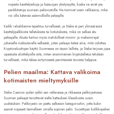
nopeita käsittelyaikoja ja lisäsuojan yksityisyyttä, koska ne eivät jaa
pankkitietoja suoraan pelisivustolle. Ne toimivat usein välikäsinä, mikä
voi olla kätevää säännöllisille pelaajille.
Kaikki rahaliikenne tapahtuu turvallisesti, ja Stake ei peri ylimääräisiä
käsittelypalkkioita talletuksista tai kotiutuksista, mikä on selkeä etu
pelaajalle. Alusta kertoo myös mahdolliset minimi- ja maksimirajat
jokaiselle maksutavalle selkeästi, joten pelaaja tietää aina, mitä odottaa.
Kryptovaluuttojen käyttö Suomessa on täysin laillista, ja Stake tarjoaa jopa
opastusta aloittelijoille siitä, miten ensimmäinen kryptotalletus tehdään
turvallisesti, mikä tekee siirtymisestä perinteisistä tavoista helppoa.
Pelien maailma: Kattava valikoima
kotimaisten mieltymyksille
Stake Casinon sydän sykkii sen valtavassa ja rikkaassa pelikirjastossa.
Suomen pelaajat tavoittavat sieltä kattauksen klassikoista uusiin
uudistuksiin. Pelikirjasto on jaettu selkeisiin kategorioihin, jotta kukin
saavat nopeasti täsmälleen omalle sopivan pelin. Suosittujen kolikkopelien