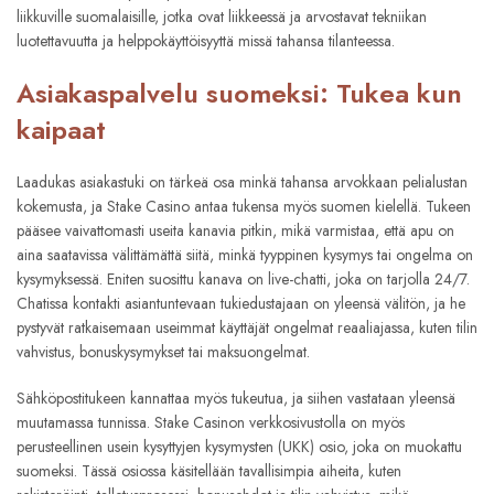
liikkuville suomalaisille, jotka ovat liikkeessä ja arvostavat tekniikan
luotettavuutta ja helppokäyttöisyyttä missä tahansa tilanteessa.
Asiakaspalvelu suomeksi: Tukea kun
kaipaat
Laadukas asiakastuki on tärkeä osa minkä tahansa arvokkaan pelialustan
kokemusta, ja Stake Casino antaa tukensa myös suomen kielellä. Tukeen
pääsee vaivattomasti useita kanavia pitkin, mikä varmistaa, että apu on
aina saatavissa välittämättä siitä, minkä tyyppinen kysymys tai ongelma on
kysymyksessä. Eniten suosittu kanava on live-chatti, joka on tarjolla 24/7.
Chatissa kontakti asiantuntevaan tukiedustajaan on yleensä välitön, ja he
pystyvät ratkaisemaan useimmat käyttäjät ongelmat reaaliajassa, kuten tilin
vahvistus, bonuskysymykset tai maksuongelmat.
Sähköpostitukeen kannattaa myös tukeutua, ja siihen vastataan yleensä
muutamassa tunnissa. Stake Casinon verkkosivustolla on myös
perusteellinen usein kysyttyjen kysymysten (UKK) osio, joka on muokattu
suomeksi. Tässä osiossa käsitellään tavallisimpia aiheita, kuten