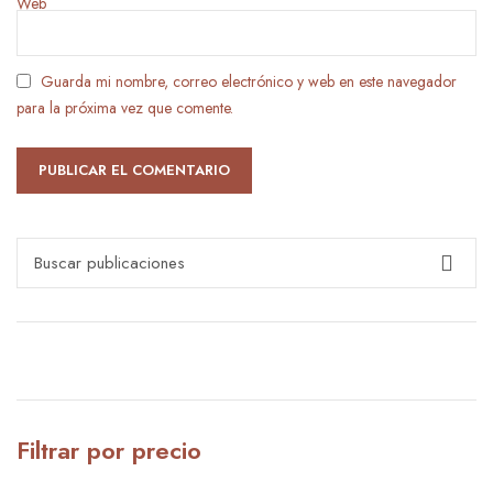
Web
Guarda mi nombre, correo electrónico y web en este navegador
para la próxima vez que comente.
Filtrar por precio