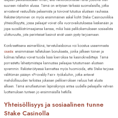
suureen riskeihin alussa. Tämä on erityisen tärkeää suomalaisille, jotka
arvostavat vastuullista pelaamista ja toivovat tutustua alustaan rauhassa.
Rekisteröityminen on myös ensimmäinen askel kohti Stake Casinouniikkia
yhteisöllisyyttä, jossa pelaajat voivat olla vuorovaikutuksessa keskenään ja
jopa suosikkistriimaajiensa kanssa, mikä lisää pelikokemukseen sosiaalista
ulottuvuutta, jota perinteiset kasinot eivät usein pysty tarjoamaan.
Konkreettisena esimerkkinä, tervetuliaisbonus voi koostua useammasta
osasta
: ensimmäisen talletuksen bonuksesta, jonka jälkeen toinen ja
kolmas talletus voivat tuoda lisää kierroksia tai kasinokrediittejä. Tämä
porrastettu lähestymistapa kannustaa pelaajaa tutustumaan alustaan
syvemmin. Rekisteröityessä kannattaa myös huomioida, että Stake tarjoaa
välittömän pääsyn «Provably Fair» -työkaluihin, jotka antavat
mahdollisuuden tarkistaa jokaisen pelikierroksen reiluus heti alusta
alkaen. Tämä ainutlaatuinen läpinäkyvyys antaa uudelle pelaajalle vahvan
luottamuksen tunteen jo ensimmäisillä hetkillä.
Yhteisöllisyys ja sosiaalinen tunne
Stake Casinolla