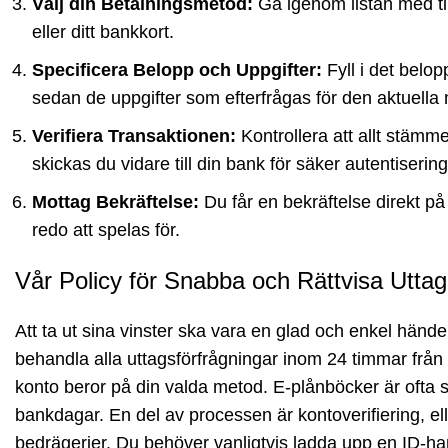
Välj din Betalningsmetod:
Gå igenom listan med til
eller ditt bankkort.
Specificera Belopp och Uppgifter:
Fyll i det belo
sedan de uppgifter som efterfrågas för den aktuella
Verifiera Transaktionen:
Kontrollera att allt stäm
skickas du vidare till din bank för säker autentiseri
Mottag Bekräftelse:
Du får en bekräftelse direkt på
redo att spelas för.
Vår Policy för Snabba och Rättvisa Uttag
Att ta ut sina vinster ska vara en glad och enkel händels
behandla alla uttagsförfrågningar inom 24 timmar från d
konto beror på din valda metod. E-plånböcker är ofta s
bankdagar. En del av processen är kontoverifiering, ell
bedrägerier. Du behöver vanligtvis ladda upp en ID-h