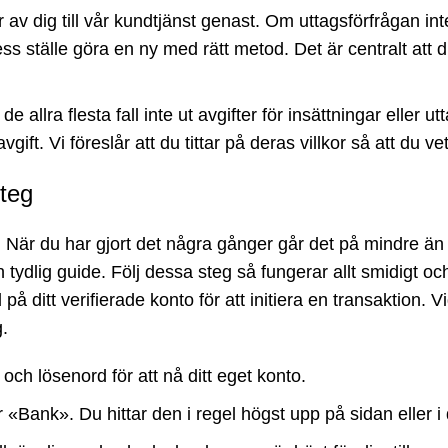
 av dig till vår kundtjänst genast. Om uttagsförfrågan int
ss ställe göra en ny med rätt metod. Det är centralt att d
 allra flesta fall inte ut avgifter för insättningar eller u
gift. Vi föreslår att du tittar på deras villkor så att du vet
Steg
. När du har gjort det några gånger går det på mindre än
n tydlig guide. Följ dessa steg så fungerar allt smidigt oc
 ditt verifierade konto för att initiera en transaktion. V
g.
ch lösenord för att nå ditt eget konto.
 «Bank». Du hittar den i regel högst upp på sidan eller i