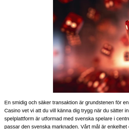
En smidig och säker transaktion är grundstenen för e
Casino vet vi att du vill känna dig trygg när du sätter 
spelplattform är utformad med svenska spelare i centr
passar den svenska marknaden. Vårt mål är enkelhet och 