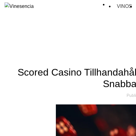
VINOS
Scored Casino Tillhandahåll
Snabba 
Publ