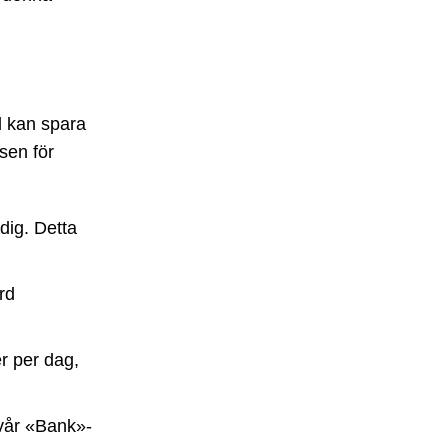
d kan spara
asen för
dig. Detta
rd
r per dag,
 vår «Bank»-