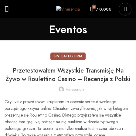
0
/
0,00
€
Eventos
SIN CATEGORÍA
Przetestowałem Wszystkie Transmisję Na
Żywo w Roulettino Casino – Recenzja z Polski
Vinesencia
Gry live z prawdziwym krupierem to obecnie serce dowolnego
porządnego kasyna online. Chciałem zweryfikować, jak w tej kategorii
prezentuje się Roulettino Casino. Dlatego przyjrzałem się wszystkie
obecną tam grę live, patrząc na nią punktem widzenia typowego
polskiego gracza. Ta ocena to nie tylko analiza techniczna obrazu i
dźwięku. To także wrażenia z atmosfery przy stole, ocena