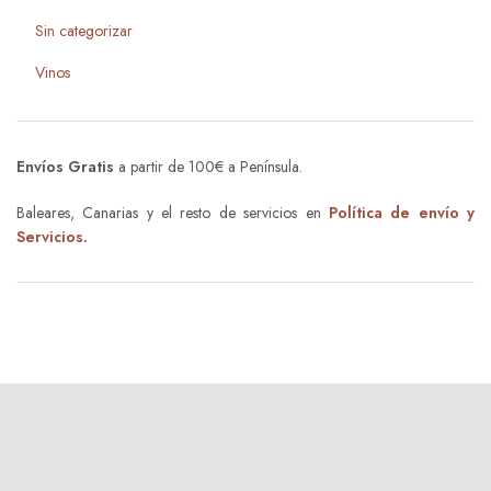
Sin categorizar
Vinos
Envíos Gratis
a partir de 100€ a Península.
Baleares, Canarias y el resto de servicios en
Política de envío y
Servicios
.