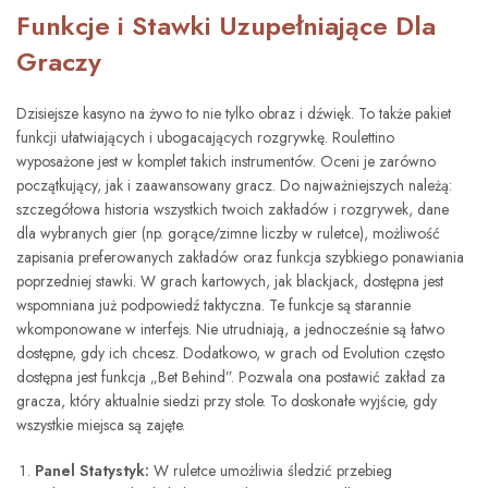
Funkcje i Stawki Uzupełniające Dla
Graczy
Dzisiejsze kasyno na żywo to nie tylko obraz i dźwięk. To także pakiet
funkcji ułatwiających i ubogacających rozgrywkę. Roulettino
wyposażone jest w komplet takich instrumentów. Oceni je zarówno
początkujący, jak i zaawansowany gracz. Do najważniejszych należą:
szczegółowa historia wszystkich twoich zakładów i rozgrywek, dane
dla wybranych gier (np. gorące/zimne liczby w ruletce), możliwość
zapisania preferowanych zakładów oraz funkcja szybkiego ponawiania
poprzedniej stawki. W grach kartowych, jak blackjack, dostępna jest
wspomniana już podpowiedź taktyczna. Te funkcje są starannie
wkomponowane w interfejs. Nie utrudniają, a jednocześnie są łatwo
dostępne, gdy ich chcesz. Dodatkowo, w grach od Evolution często
dostępna jest funkcja „Bet Behind”. Pozwala ona postawić zakład za
gracza, który aktualnie siedzi przy stole. To doskonałe wyjście, gdy
wszystkie miejsca są zajęte.
Panel Statystyk:
W ruletce umożliwia śledzić przebieg