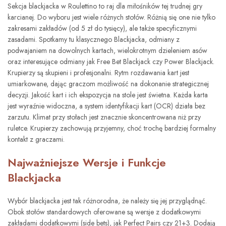
Sekcja blackjacka w Roulettino to raj dla miłośników tej trudnej gry
karcianej. Do wyboru jest wiele różnych stołów. Różnią się one nie tylko
zakresami zakładów (od 5 zł do tysięcy), ale także specyficznymi
zasadami. Spotkamy tu klasycznego Blackjacka, odmiany z
podwajaniem na dowolnych kartach, wielokrotnym dzieleniem asów
oraz interesujące odmiany jak Free Bet Blackjack czy Power Blackjack.
Krupierzy są skupieni i profesjonalni. Rytm rozdawania kart jest
umiarkowane, dając graczom możliwość na dokonanie strategicznej
decyzji. Jakość kart i ich ekspozycja na stole jest świetna. Każda karta
jest wyraźnie widoczna, a system identyfikacji kart (OCR) działa bez
zarzutu. Klimat przy stołach jest znacznie skoncentrowana niż przy
ruletce. Krupierzy zachowują przyjemny, choć trochę bardziej formalny
kontakt z graczami.
Najważniejsze Wersje i Funkcje
Blackjacka
Wybór blackjacka jest tak różnorodna, że należy się jej przyglądnąć.
Obok stołów standardowych oferowane są wersje z dodatkowymi
zakładami dodatkowymi (side bets), jak Perfect Pairs czy 21+3. Dodają