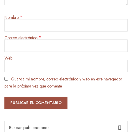
*
Nombre
*
Correo electrónico
Web
Guarda mi nombre, correo electrónico y web en este navegador
para la próxima vez que comente.