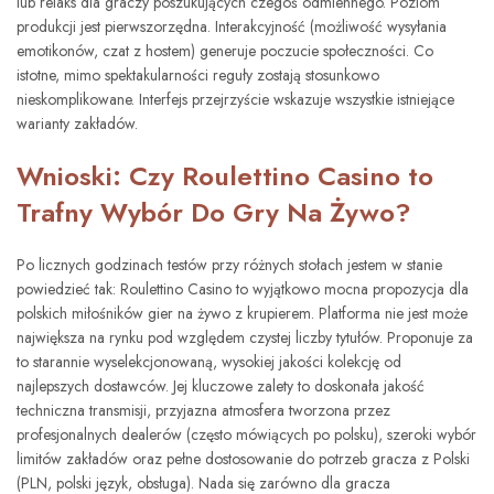
lub relaks dla graczy poszukujących czegoś odmiennego. Poziom
produkcji jest pierwszorzędna. Interakcyjność (możliwość wysyłania
emotikonów, czat z hostem) generuje poczucie społeczności. Co
istotne, mimo spektakularności reguły zostają stosunkowo
nieskomplikowane. Interfejs przejrzyście wskazuje wszystkie istniejące
warianty zakładów.
Wnioski: Czy Roulettino Casino to
Trafny Wybór Do Gry Na Żywo?
Po licznych godzinach testów przy różnych stołach jestem w stanie
powiedzieć tak: Roulettino Casino to wyjątkowo mocna propozycja dla
polskich miłośników gier na żywo z krupierem. Platforma nie jest może
największa na rynku pod względem czystej liczby tytułów. Proponuje za
to starannie wyselekcjonowaną, wysokiej jakości kolekcję od
najlepszych dostawców. Jej kluczowe zalety to doskonała jakość
techniczna transmisji, przyjazna atmosfera tworzona przez
profesjonalnych dealerów (często mówiących po polsku), szeroki wybór
limitów zakładów oraz pełne dostosowanie do potrzeb gracza z Polski
(PLN, polski język, obsługa). Nada się zarówno dla gracza