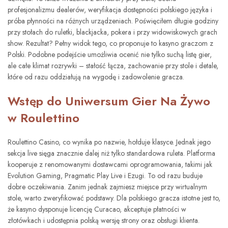
profesjonalizmu dealerów, weryfikacja dostępności polskiego języka i
próba płynności na różnych urządzeniach. Poświęciłem długie godziny
przy stołach do ruletki, blackjacka, pokera i przy widowiskowych grach
show. Rezultat? Pełny widok tego, co proponuje to kasyno graczom z
Polski. Podobne podejście umożliwia ocenić nie tylko suchą listę gier,
ale całe klimat rozrywki – stałość łącza, zachowanie przy stole i detale,
które od razu oddziałują na wygodę i zadowolenie gracza.
Wstęp do Uniwersum Gier Na Żywo
w Roulettino
Roulettino Casino, co wynika po nazwie, hołduje klasyce. Jednak jego
sekcja live sięga znacznie dalej niż tylko standardowa ruleta. Platforma
kooperuje z renomowanymi dostawcami oprogramowania, takimi jak
Evolution Gaming, Pragmatic Play Live i Ezugi. To od razu buduje
dobre oczekiwania. Zanim jednak zajmiesz miejsce przy wirtualnym
stole, warto zweryfikować podstawy. Dla polskiego gracza istotne jest to,
że kasyno dysponuje licencję Curacao, akceptuje płatności w
złotówkach i udostępnia polską wersję strony oraz obsługi klienta.