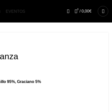
0
/
0,00
€
o
EVENTOS
anza
illo 95%, Graciano 5%