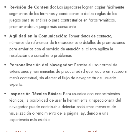
Revisión de Contenido:
Los jugadores logran copiar fácilmente
segmentos de los términos y condiciones o de las reglas de los
juegos para su análisis o para contrastarlos en foros temáticos,
promoviendo un juego más consciente.
Agilidad en la Comunicación:
Tomar datos de contacto,
números de referencia de transacciones o detalles de promociones
para enviarlos con el servicio de atención al cliente agiliza la
resolución de consultas o problemas.
Personalización del Navegador:
Permite el uso normal de
extensiones y herramientas de productividad que requieren acceso al
menú contextual, sin afectar el flujo de navegación del usuario
experto.
Inspección Técnica Básica:
Para usuarios con conocimientos
técnicos, la posibilidad de usar la herramienta «Inspeccionar» del
navegador puede contribuir a detectar problemas menores de
visualización o rendimiento de la página, ayudando a una
experiencia más estable.