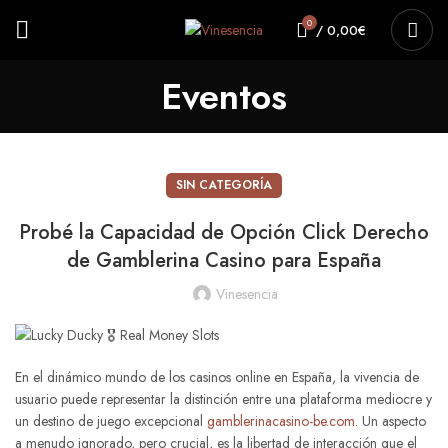
0
/
0,00
€
Eventos
SIN CATEGORÍA
Probé la Capacidad de Opción Click Derecho
de Gamblerina Casino para España
Vinesencia
En el dinámico mundo de los casinos online en España, la vivencia de
usuario puede representar la distinción entre una plataforma mediocre y
un destino de juego excepcional
gamblerinacasino-be.com
. Un aspecto
a menudo ignorado, pero crucial, es la libertad de interacción que el