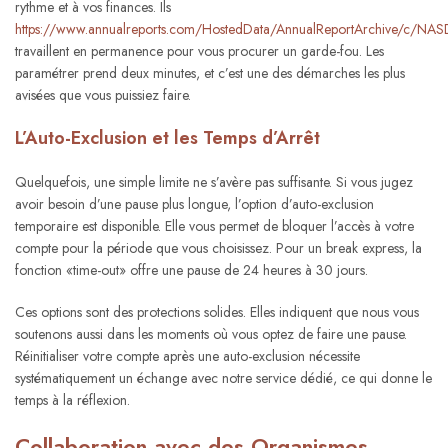
rythme et à vos finances. Ils
https://www.annualreports.com/HostedData/AnnualReportArchive/c/
travaillent en permanence pour vous procurer un garde-fou. Les
paramétrer prend deux minutes, et c’est une des démarches les plus
avisées que vous puissiez faire.
L’Auto-Exclusion et les Temps d’Arrêt
Quelquefois, une simple limite ne s’avère pas suffisante. Si vous jugez
avoir besoin d’une pause plus longue, l’option d’auto-exclusion
temporaire est disponible. Elle vous permet de bloquer l’accès à votre
compte pour la période que vous choisissez. Pour un break express, la
fonction «time-out» offre une pause de 24 heures à 30 jours.
Ces options sont des protections solides. Elles indiquent que nous vous
soutenons aussi dans les moments où vous optez de faire une pause.
Réinitialiser votre compte après une auto-exclusion nécessite
systématiquement un échange avec notre service dédié, ce qui donne le
temps à la réflexion.
Collaboration avec des Organismes