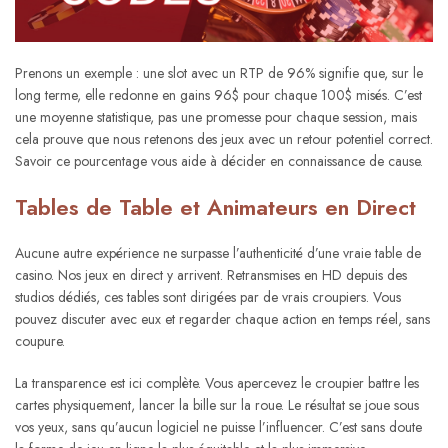
Prenons un exemple : une slot avec un RTP de 96% signifie que, sur le
long terme, elle redonne en gains 96$ pour chaque 100$ misés. C’est
une moyenne statistique, pas une promesse pour chaque session, mais
cela prouve que nous retenons des jeux avec un retour potentiel correct.
Savoir ce pourcentage vous aide à décider en connaissance de cause.
Tables de Table et Animateurs en Direct
Aucune autre expérience ne surpasse l’authenticité d’une vraie table de
casino. Nos jeux en direct y arrivent. Retransmises en HD depuis des
studios dédiés, ces tables sont dirigées par de vrais croupiers. Vous
pouvez discuter avec eux et regarder chaque action en temps réel, sans
coupure.
La transparence est ici complète. Vous apercevez le croupier battre les
cartes physiquement, lancer la bille sur la roue. Le résultat se joue sous
vos yeux, sans qu’aucun logiciel ne puisse l’influencer. C’est sans doute