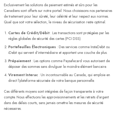
Exclusivement les solutions de paiement estimés et sûrs pour les
Canadiens sont offerts sur notre portail. Nous choisissons nos partenaires
de traitement pour leur sûreté, leur célérité et leur respect aux normes.
Quel que soit votre sélection, le niveau de sécurisation reste optimal.
Cartes de Crédit/Débit
: Les transactions sont protégées par les
règles globales de sécurité des cartes (PCI DSS).
Portefeuilles Électroniques
: Des services comme InstaDebit ou
iDebit qui servent d’intermédiaire et apportent une couche de plus.
Prépaiement
: Les options comme Paysafecard vous autorisent de
déposer des sommes sans divulguer le moindre élément bancaire.
Virement Interac
: Un incontournable au Canada, qui emploie en
direct l’plateforme sécurisée de votre banque personnelle.
Ces différents moyens sont intégrées de façon transparente à votre
compte. Nous effectuons les approvisionnements et les retraits d’argent
dans des délais courts, sans jamais omettre les mesures de sécurité
nécessaires.