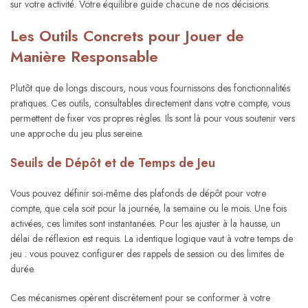
sur votre activité. Votre équilibre guide chacune de nos décisions.
Les Outils Concrets pour Jouer de
Manière Responsable
Plutôt que de longs discours, nous vous fournissons des fonctionnalités
pratiques. Ces outils, consultables directement dans votre compte, vous
permettent de fixer vos propres règles. Ils sont là pour vous soutenir vers
une approche du jeu plus sereine.
Seuils de Dépôt et de Temps de Jeu
Vous pouvez définir soi-même des plafonds de dépôt pour votre
compte, que cela soit pour la journée, la semaine ou le mois. Une fois
activées, ces limites sont instantanées. Pour les ajuster à la hausse, un
délai de réflexion est requis. La identique logique vaut à votre temps de
jeu : vous pouvez configurer des rappels de session ou des limites de
durée.
Ces mécanismes opèrent discrètement pour se conformer à votre