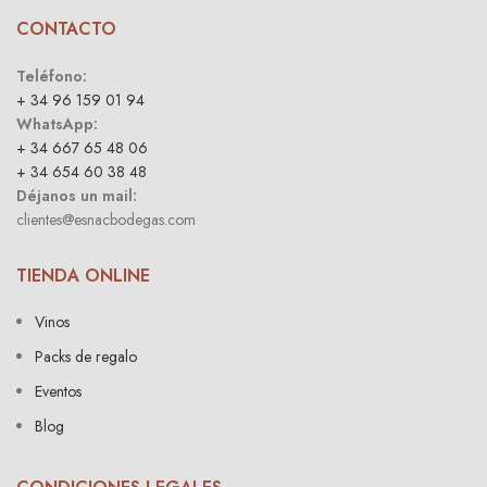
CONTACTO
Teléfono:
+ 34 96 159 01 94
WhatsApp:
+ 34 667 65 48 06
+ 34 654 60 38 48
Déjanos un mail:
clientes@esnacbodegas.com
TIENDA ONLINE
Vinos
Packs de regalo
Eventos
Blog