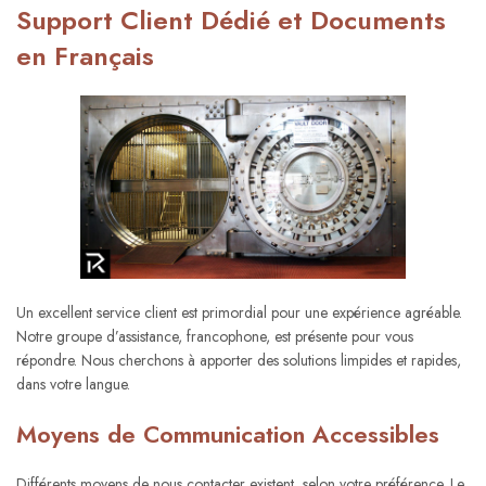
Support Client Dédié et Documents
en Français
Un excellent service client est primordial pour une expérience agréable.
Notre groupe d’assistance, francophone, est présente pour vous
répondre. Nous cherchons à apporter des solutions limpides et rapides,
dans votre langue.
Moyens de Communication Accessibles
Différents moyens de nous contacter existent, selon votre préférence. Le