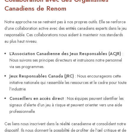
Canadiens de Renom
Notre approche ne se restreint pas à nos propres outils. Elle se renforce
d’une collaboration active avec des entités canadiens experts dans le jeu
responsable. Ces collaborations nous aident à maintenir nos standards
au plus haut niveau.
L’Association Canadienne des Jeux Responsables (ACJR)
:
Nous suivons ses principes directeurs et instruisons notre personnel
via ses programmes.
Jeux Responsables Canada (JRC)
: Nous encourageons cette
initiative nationale qui rassemble les ressources et le cadre pour toute
l’industrie.
Conseillers en accès direct
: Nos équipes peuvent identifier les
signaux d’alerte d’un jeu à risque et peuvent orienter vers une aide
professionnelle.
Ces liens nous inscrivent dans la réalité canadienne et consolident notre
dispositif. Ils nous donnent la possibilité de profiter de l’œil critique et de