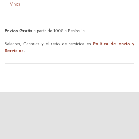
Vinos
Envíos Gratis
a partir de 100€ a Península.
Baleares, Canarias y el resto de servicios en
Política de envío y
Servicios
.