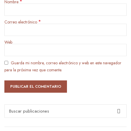
*
Nombre
*
Correo electrónico
Web
Guarda mi nombre, correo electrónico y web en este navegador
para la próxima vez que comente.