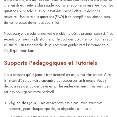
chat en direct reste le plus rapide pour une réponse instantanée. Pour les
questions plus techniques ou détaillées, l’email offre un échange
structuré. Une foire aux questions (FAQ) bien complète solutionne aussi
de nombreuses demandes courantes.
Nous essayons à solutionner votre problème dès le premier contact. Nos
experts dominent la plateforme sur le bout des doigts et sont formés aux
enjeux du jeu responsable. Ils sauront vous guider vers l’information ou
l’outil qu’il vous faut.
Supports Pédagogiques et Tutoriels
Nous pensons qu’un joueur bien informé est un joueur plus serein. C’est
la raison d’être de notre ensemble de ressources en français. Vous y
découvrirez des guides détaillés sur les règles des jeux, mais aussi des
astuces pour gérer votre bankroll.
Règles des Jeux
: Des explications pas à pas, avec exemples
concrets, pour chaque type de jeu disponible sur le site.
Lexique
: Un petit répertoire qui explique le jargon technique des