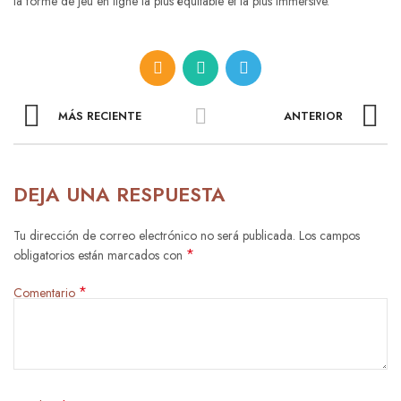
la forme de jeu en ligne la plus équitable et la plus immersive.
MÁS RECIENTE
ANTERIOR
DEJA UNA RESPUESTA
Tu dirección de correo electrónico no será publicada.
Los campos
*
obligatorios están marcados con
*
Comentario