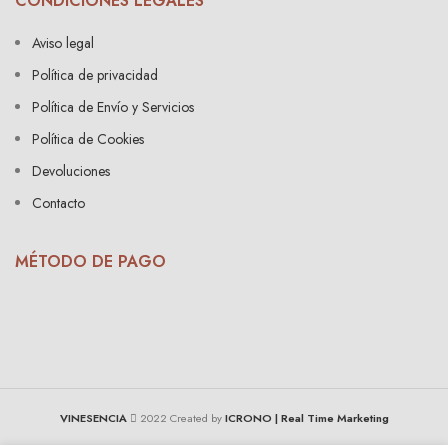
CONDICIONES LEGALES
Aviso legal
Política de privacidad
Política de Envío y Servicios
Política de Cookies
Devoluciones
Contacto
MÉTODO DE PAGO
VINESENCIA
2022 Created by
ICRONO | Real Time Marketing