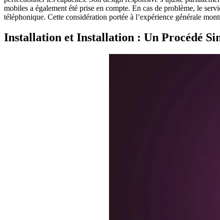
mobiles a également été prise en compte. En cas de problème, le service 
téléphonique. Cette considération portée à l’expérience générale mon
Installation et Installation : Un Procédé Si