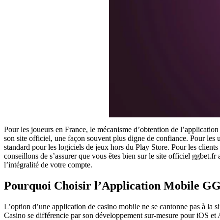
Pour les joueurs en France, le mécanisme d’obtention de l’application
son site officiel, une façon souvent plus digne de confiance. Pour les u
standard pour les logiciels de jeux hors du Play Store. Pour les clien
conseillons de s’assurer que vous êtes bien sur le site officiel ggbet.
l’intégralité de votre compte.
Pourquoi Choisir l’Application Mobile GG
L’option d’une application de casino mobile ne se cantonne pas à la 
Casino se différencie par son développement sur-mesure pour iOS et An