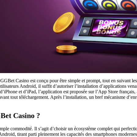
 GGBet Casino est conçu pour être simple et prompt, tout en suivant les
tilisateurs Android, il suffit d’autoriser l’installation d’applications v
ts d’iPhone et d’iPad, l’application est proposée sur l’App Store frança
fr avant tout téléchargement. Après l’installation, un bref mécanisme d’
Bet Casino ?
simple commodité. Il s’agit d’choisir un écosystème complet qui perfect
droid, tirant parti pleinement les capacités des smartphones modernes p