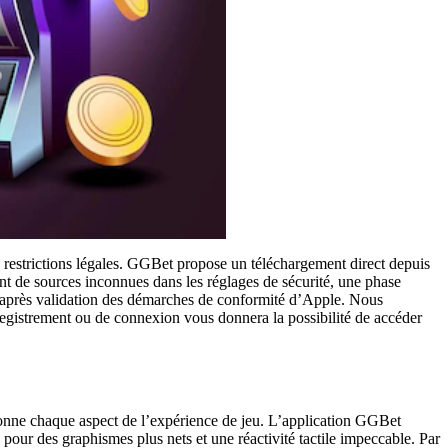
 restrictions légales. GGBet propose un téléchargement direct depuis
enant de sources inconnues dans les réglages de sécurité, une phase
is, après validation des démarches de conformité d’Apple. Nous
enregistrement ou de connexion vous donnera la possibilité de accéder
ionne chaque aspect de l’expérience de jeu. L’application GGBet
our des graphismes plus nets et une réactivité tactile impeccable. Par