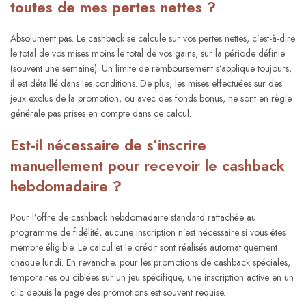
toutes de mes pertes nettes ?
Absolument pas. Le cashback se calcule sur vos pertes nettes, c’est-à-dire
le total de vos mises moins le total de vos gains, sur la période définie
(souvent une semaine). Un limite de remboursement s’applique toujours,
il est détaillé dans les conditions. De plus, les mises effectuées sur des
jeux exclus de la promotion, ou avec des fonds bonus, ne sont en règle
générale pas prises en compte dans ce calcul.
Est-il nécessaire de s’inscrire
manuellement pour recevoir le cashback
hebdomadaire ?
Pour l’offre de cashback hebdomadaire standard rattachée au
programme de fidélité, aucune inscription n’est nécessaire si vous êtes
membre éligible. Le calcul et le crédit sont réalisés automatiquement
chaque lundi. En revanche, pour les promotions de cashback spéciales,
temporaires ou ciblées sur un jeu spécifique, une inscription active en un
clic depuis la page des promotions est souvent requise.