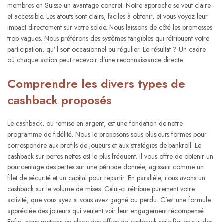
membres en Suisse un avantage concret. Notre approche se veut claire
et accessible. Les atouts sont clairs, faciles à obtenir, et vous voyez leur
impact directement sur votre solde. Nous laissons de côté les promesses
trop vagues. Nous préférons des systèmes tangibles qui rétribuent votre
participation, qu’il soit occasionnel ou régulier. Le résultat ? Un cadre
où chaque action peut recevoir d’une reconnaissance directe.
Comprendre les divers types de
cashback proposés
Le cashback, ou remise en argent, est une fondation de notre
programme de fidélité. Nous le proposons sous plusieurs formes pour
correspondre aux profils de joueurs et aux stratégies de bankroll. Le
cashback sur pertes nettes est le plus fréquent. Il vous offre de obtenir un
pourcentage des pertes sur une période donnée, agissant comme un
filet de sécurité et un capital pour repartir. En parallèle, nous avons un
cashback sur le volume de mises. Celui-ci rétribue purement votre
activité, que vous ayez si vous avez gagné ou perdu. C’est une formule
appréciée des joueurs qui veulent voir leur engagement récompensé.
Enfin, nous mettons en place des offres de cashback spécifiques sur des