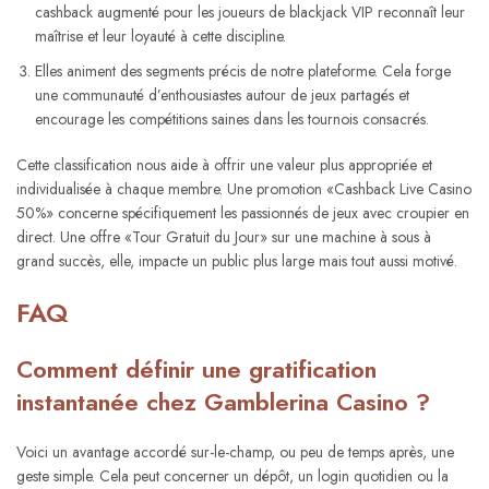
cashback augmenté pour les joueurs de blackjack VIP reconnaît leur
maîtrise et leur loyauté à cette discipline.
Elles animent des segments précis de notre plateforme. Cela forge
une communauté d’enthousiastes autour de jeux partagés et
encourage les compétitions saines dans les tournois consacrés.
Cette classification nous aide à offrir une valeur plus appropriée et
individualisée à chaque membre. Une promotion «Cashback Live Casino
50%» concerne spécifiquement les passionnés de jeux avec croupier en
direct. Une offre «Tour Gratuit du Jour» sur une machine à sous à
grand succès, elle, impacte un public plus large mais tout aussi motivé.
FAQ
Comment définir une gratification
instantanée chez Gamblerina Casino ?
Voici un avantage accordé sur-le-champ, ou peu de temps après, une
geste simple. Cela peut concerner un dépôt, un login quotidien ou la