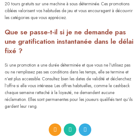
20 tours gratuits sur une machine à sous déterminée. Ces promotions
ciblées valorisent vos habitudes de jeu et vous encouragent à découvrir
les catégories que vous appréciez.
Que se passe-t-il si je ne demande pas
une gratification instantanée dans le délai
fixé ?
Si une promotion a une durée déterminée et que vous ne l’utilisez pas
ou ne remplissez pas ses conditions dans les temps, elle se termine et
n’est plus accessible. Consultez bien les dates de validité et déclenchez
l’offre si elle vous intéresse. Les offres habituelles, comme le cashback
chaque semaine rattaché à la loyauté, ne demandent aucune
réclamation. Elles sont permanentes pour les joueurs qualifiés tant qu’ils
gardent leur rang.