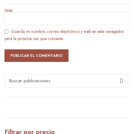
Web
Guarda mi nombre, correo electrónico y web en este navegador
para la próxima vez que comente.
Filtrar por precio