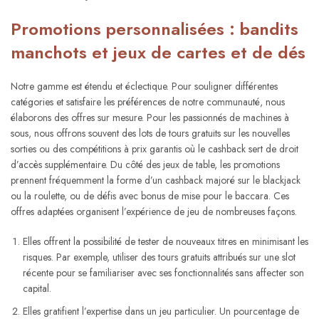
Promotions personnalisées : bandits
manchots et jeux de cartes et de dés
Notre gamme est étendu et éclectique. Pour souligner différentes
catégories et satisfaire les préférences de notre communauté, nous
élaborons des offres sur mesure. Pour les passionnés de machines à
sous, nous offrons souvent des lots de tours gratuits sur les nouvelles
sorties ou des compétitions à prix garantis où le cashback sert de droit
d’accès supplémentaire. Du côté des jeux de table, les promotions
prennent fréquemment la forme d’un cashback majoré sur le blackjack
ou la roulette, ou de défis avec bonus de mise pour le baccara. Ces
offres adaptées organisent l’expérience de jeu de nombreuses façons.
Elles offrent la possibilité de tester de nouveaux titres en minimisant les
risques. Par exemple, utiliser des tours gratuits attribués sur une slot
récente pour se familiariser avec ses fonctionnalités sans affecter son
capital.
Elles gratifient l’expertise dans un jeu particulier. Un pourcentage de