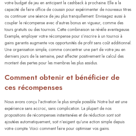
votre budget de jeu en anticipant la cashback à prochaine. Elle a la
capacité de faire office de coussin pour expérimenter de nouveaux titres
ou continuer une séance de jeu plus tranquillement. Envisagez aussi à
coupler le récompense avec d’autres bonus en vigueur, comme des
tours gratuits ou des tournois. Cette combinaison se révèle avantageuse.
Exemple, employer votre récompense pour s’inscrire à un tournoi à
gains garantis augmente vos opportunités de profit sans coût additionnel.
Une organisation simple, comme concentrer une part de votre jeu en
derniers jours de la semaine, peut affecter positivement le calcul des
montant des pertes pour les membres les plus assidus.
Comment obtenir et bénéficier de
ces récompenses
Nous avons conçu l’activation le plus simple possible. Notre but est une
expérience sans accroc, sans complication. La plupart de nos
propositions de récompenses instantanées et de réduction sont soit
ajoutées automatiquement, soit n’exigent qu’une action simple depuis
votre compte. Voici comment faire pour optimiser vos gains.