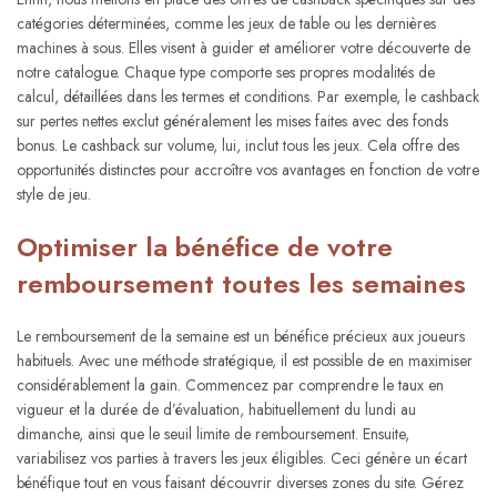
catégories déterminées, comme les jeux de table ou les dernières
machines à sous. Elles visent à guider et améliorer votre découverte de
notre catalogue. Chaque type comporte ses propres modalités de
calcul, détaillées dans les termes et conditions. Par exemple, le cashback
sur pertes nettes exclut généralement les mises faites avec des fonds
bonus. Le cashback sur volume, lui, inclut tous les jeux. Cela offre des
opportunités distinctes pour accroître vos avantages en fonction de votre
style de jeu.
Optimiser la bénéfice de votre
remboursement toutes les semaines
Le remboursement de la semaine est un bénéfice précieux aux joueurs
habituels. Avec une méthode stratégique, il est possible de en maximiser
considérablement la gain. Commencez par comprendre le taux en
vigueur et la durée de d’évaluation, habituellement du lundi au
dimanche, ainsi que le seuil limite de remboursement. Ensuite,
variabilisez vos parties à travers les jeux éligibles. Ceci génère un écart
bénéfique tout en vous faisant découvrir diverses zones du site. Gérez