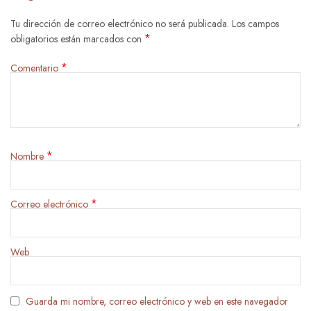
Tu dirección de correo electrónico no será publicada.
Los campos
*
obligatorios están marcados con
*
Comentario
*
Nombre
*
Correo electrónico
Web
Guarda mi nombre, correo electrónico y web en este navegador