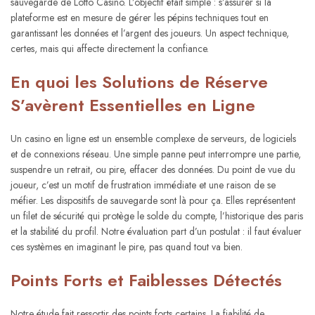
sauvegarde de Lotto Casino. L’objectif était simple : s’assurer si la
plateforme est en mesure de gérer les pépins techniques tout en
garantissant les données et l’argent des joueurs. Un aspect technique,
certes, mais qui affecte directement la confiance.
En quoi les Solutions de Réserve
S’avèrent Essentielles en Ligne
Un casino en ligne est un ensemble complexe de serveurs, de logiciels
et de connexions réseau. Une simple panne peut interrompre une partie,
suspendre un retrait, ou pire, effacer des données. Du point de vue du
joueur, c’est un motif de frustration immédiate et une raison de se
méfier. Les dispositifs de sauvegarde sont là pour ça. Elles représentent
un filet de sécurité qui protège le solde du compte, l’historique des paris
et la stabilité du profil. Notre évaluation part d’un postulat : il faut évaluer
ces systèmes en imaginant le pire, pas quand tout va bien.
Points Forts et Faiblesses Détectés
Notre étude fait ressortir des points forts certains. La fiabilité de