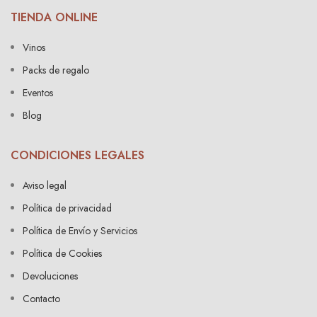
TIENDA ONLINE
Vinos
Packs de regalo
Eventos
Blog
CONDICIONES LEGALES
Aviso legal
Política de privacidad
Política de Envío y Servicios
Política de Cookies
Devoluciones
Contacto