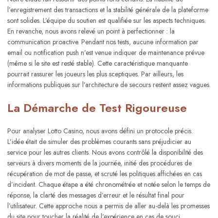
l’enregistrement des transactions et la stabilité générale de la plateforme
sont solides. L’équipe du soutien est qualifiée sur les aspects techniques.
En revanche, nous avons relevé un point à perfectionner : la
communication proactive. Pendant nos tests, aucune information par
email ou notification push n’est venue indiquer de maintenance prévue
(même si le site est resté stable). Cette caractéristique manquante
pourrait rassurer les joueurs les plus sceptiques. Par ailleurs, les
informations publiques sur l’architecture de secours restent assez vagues.
La Démarche de Test Rigoureuse
Pour analyser Lotto Casino, nous avons défini un protocole précis.
L’idée était de simuler des problèmes courants sans préjudicier au
service pour les autres clients. Nous avons contrôlé la disponibilité des
serveurs à divers moments de la journée, initié des procédures de
récupération de mot de passe, et scruté les politiques affichées en cas
d’incident. Chaque étape a été chronométrée et notée selon le temps de
réponse, la clarté des messages d’erreur et le résultat final pour
l’utilisateur. Cette approche nous a permis de aller au-delà les promesses
du site pour toucher la réalité de l’expérience en cas de souci.