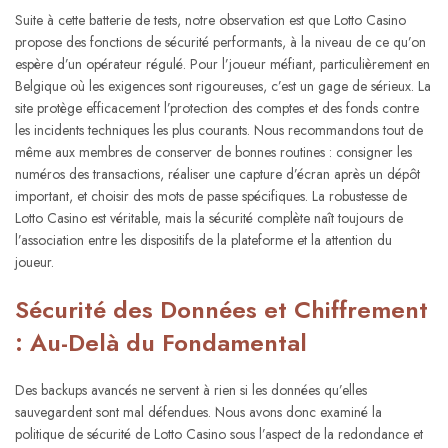
Suite à cette batterie de tests, notre observation est que Lotto Casino
propose des fonctions de sécurité performants, à la niveau de ce qu’on
espère d’un opérateur régulé. Pour l’joueur méfiant, particulièrement en
Belgique où les exigences sont rigoureuses, c’est un gage de sérieux. La
site protège efficacement l’protection des comptes et des fonds contre
les incidents techniques les plus courants. Nous recommandons tout de
même aux membres de conserver de bonnes routines : consigner les
numéros des transactions, réaliser une capture d’écran après un dépôt
important, et choisir des mots de passe spécifiques. La robustesse de
Lotto Casino est véritable, mais la sécurité complète naît toujours de
l’association entre les dispositifs de la plateforme et la attention du
joueur.
Sécurité des Données et Chiffrement
: Au-Delà du Fondamental
Des backups avancés ne servent à rien si les données qu’elles
sauvegardent sont mal défendues. Nous avons donc examiné la
politique de sécurité de Lotto Casino sous l’aspect de la redondance et