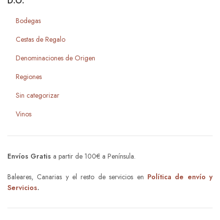
D.O.
Bodegas
Cestas de Regalo
Denominaciones de Origen
Regiones
Sin categorizar
Vinos
Envíos Gratis
a partir de 100€ a Península.
Baleares, Canarias y el resto de servicios en
Política de envío y
Servicios
.