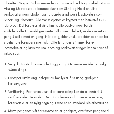
utbredte i Norge. Du kan anvende tradisjonelle kreditt- og debetkort som
Visa og Mastercard, e-lommebøker som Skrill og Neteller, ulike
bankoverføringsmetoder, og i stigende grad også kryptovaluta som
Bitcoin og Ethereum. Alle transaksjoner er kryptert med banknivå SSL-
teknologi. Det forsikrer at dine finansielle opplysninger forblir
konfidensielle. Innskudd går nesten alltid umiddelbart, så du kan sette i
gang å spille med en gang. Når det gjelder uttak, arbeider casinoet for
å behandle forespørslene raskt. Ofte tar under 24 timer for e-
lommebøker og kryptovaluta. Kort- og bankoverføringer kan ta noen få
virkedager.
Velg din foretrukne metode: Logg inn, gå til kasseområdet og velg
«Utbetaling».
Forespør uttak: Angi beløpet du har lyst til å ta ut og godkjenn
transaksjonen.
Verifisering: For første uttak eller store beløp kan du bli nødt til å
verifisere identiteten din. Du må da levere dokumenter som pass,
førerkort eller en nylig regning. Dette er en standard sikkerhetsrutine.
Motta pengene: Når forespørselen er godkjent, overføres pengene til