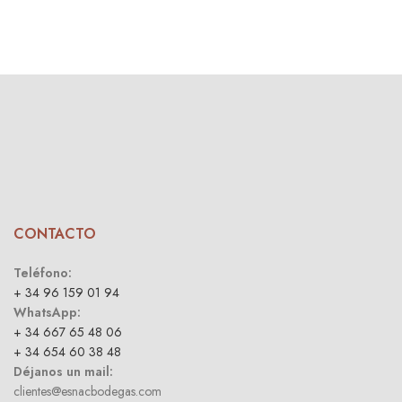
CONTACTO
Teléfono:
+ 34 96 159 01 94
WhatsApp:
+ 34 667 65 48 06
+ 34 654 60 38 48
Déjanos un mail:
clientes@esnacbodegas.com