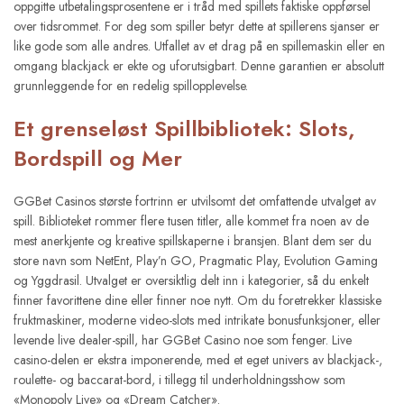
oppgitte utbetalingsprosentene er i tråd med spillets faktiske oppførsel
over tidsrommet. For deg som spiller betyr dette at spillerens sjanser er
like gode som alle andres. Utfallet av et drag på en spillemaskin eller en
omgang blackjack er ekte og uforutsigbart. Denne garantien er absolutt
grunnleggende for en redelig spillopplevelse.
Et grenseløst Spillbibliotek: Slots,
Bordspill og Mer
GGBet Casinos største fortrinn er utvilsomt det omfattende utvalget av
spill. Biblioteket rommer flere tusen titler, alle kommet fra noen av de
mest anerkjente og kreative spillskaperne i bransjen. Blant dem ser du
store navn som NetEnt, Play’n GO, Pragmatic Play, Evolution Gaming
og Yggdrasil. Utvalget er oversiktlig delt inn i kategorier, så du enkelt
finner favorittene dine eller finner noe nytt. Om du foretrekker klassiske
fruktmaskiner, moderne video-slots med intrikate bonusfunksjoner, eller
levende live dealer-spill, har GGBet Casino noe som fenger. Live
casino-delen er ekstra imponerende, med et eget univers av blackjack-,
roulette- og baccarat-bord, i tillegg til underholdningsshow som
«Monopoly Live» og «Dream Catcher».