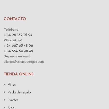
CONTACTO
Teléfono:
+ 34 96 159 01 94
WhatsApp:
+ 34 667 65 48 06
+ 34 654 60 38 48
Déjanos un mail:
clientes@esnacbodegas.com
TIENDA ONLINE
Vinos
Packs de regalo
Eventos
Blog