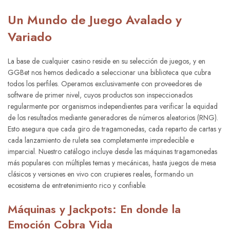
Un Mundo de Juego Avalado y
Variado
La base de cualquier casino reside en su selección de juegos, y en
GGBet nos hemos dedicado a seleccionar una biblioteca que cubra
todos los perfiles. Operamos exclusivamente con proveedores de
software de primer nivel, cuyos productos son inspeccionados
regularmente por organismos independientes para verificar la equidad
de los resultados mediante generadores de números aleatorios (RNG).
Esto asegura que cada giro de tragamonedas, cada reparto de cartas y
cada lanzamiento de ruleta sea completamente impredecible e
imparcial. Nuestro catálogo incluye desde las máquinas tragamonedas
más populares con múltiples temas y mecánicas, hasta juegos de mesa
clásicos y versiones en vivo con crupieres reales, formando un
ecosistema de entretenimiento rico y confiable.
Máquinas y Jackpots: En donde la
Emoción Cobra Vida