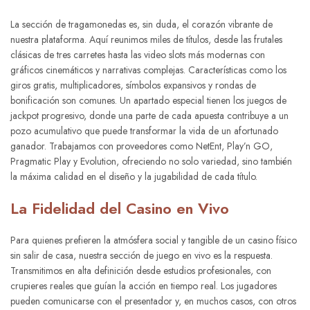
La sección de tragamonedas es, sin duda, el corazón vibrante de
nuestra plataforma. Aquí reunimos miles de títulos, desde las frutales
clásicas de tres carretes hasta las video slots más modernas con
gráficos cinemáticos y narrativas complejas. Características como los
giros gratis, multiplicadores, símbolos expansivos y rondas de
bonificación son comunes. Un apartado especial tienen los juegos de
jackpot progresivo, donde una parte de cada apuesta contribuye a un
pozo acumulativo que puede transformar la vida de un afortunado
ganador. Trabajamos con proveedores como NetEnt, Play’n GO,
Pragmatic Play y Evolution, ofreciendo no solo variedad, sino también
la máxima calidad en el diseño y la jugabilidad de cada título.
La Fidelidad del Casino en Vivo
Para quienes prefieren la atmósfera social y tangible de un casino físico
sin salir de casa, nuestra sección de juego en vivo es la respuesta.
Transmitimos en alta definición desde estudios profesionales, con
crupieres reales que guían la acción en tiempo real. Los jugadores
pueden comunicarse con el presentador y, en muchos casos, con otros