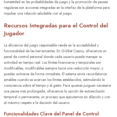
honestidad en las probabilidades de juego y la promoción de pausas
regulares son acciones integradas en la interfaz de la plataforma para
impulsar una relación saludable con el juego.
Recursos Integradas para el Control del
Jugador
La eficiencia del juego responsable reside en la accesibilidad y
funcionalidad de las herramientas. En GGBet Casino, ofrecemos un
panel de control personal donde cada usuario puede manejar su
actividad en tiempo real. Los límites financieros y temporales son
modificables, modificables siempre hacia una reducción mayor, y
pueden activarse de forma inmediata. El sistema envía recordatorios
amables cuando se acercan los límites establecidos, estimulando la
consciencia sobre el tiempo y el gasto. Para quienes juzguen necesaria
una pausa más prolongada, ofrecemos la opción de autoexclusión
temporal o permanente, un proceso que ejecutamos sin dilación y con
el máximo respeto a la decisión del usuario.
Funcionalidades Clave del Panel de Control