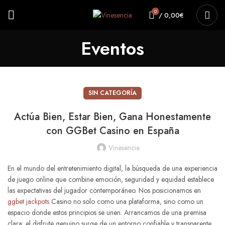
0
/
0,00
€
Eventos
SIN CATEGORÍA
Actúa Bien, Estar Bien, Gana Honestamente
con GGBet Casino en España
Vinesencia
En el mundo del entretenimiento digital, la búsqueda de una experiencia
de juego online que combine emoción, seguridad y equidad establece
las expectativas del jugador contemporáneo. Nos posicionamos en
ggbet jackpots
Casino no solo como una plataforma, sino como un
espacio donde estos principios se unen. Arrancamos de una premisa
clara: el disfrute genuino surge de un entorno confiable y transparente.