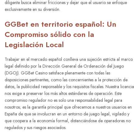
diligente busca eliminar fricciones y dejar que el usuario se enfoque
exclusivamente en su diversión.
GGBet en territorio español: Un
Compromiso sólido con la
Legislación Local
Trabajar en el mercado español conlleva una sujeción estricta al marco
legal definido por la Dirección General de Ordenación del Juego
(DGOJ). GGBet Casino satisface plenamente con todas las
disposiciones pertinentes, como las concernientes a la protección de
datos, la publicidad responsable y los requisitos fiscales. Nuestra licencia
nos exige a preservar los más altos estándares de operación. Este
compromiso regulador no es solo una responsabilidad legal para
nosotros; es la garantía principal que ofrecemos a nuestros usuarios en
España de que se involucran en un entorno de juego legal, vigilado y
que coopera a la economía formal, distanciándose de operadores no
regulados y sus riesgos asociados.