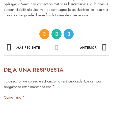
bijdragen? Neem dan contact op met onze klantenservice. Zij kunnen je
account tijdelijk uitsluiten van de campagne. Je speelactiviteit telt dan niet
mee voor het goede doelen fonds tijdens de actieperiode.
MÁS RECIENTE
ANTERIOR
DEJA UNA RESPUESTA
Tu dirección de correo electrónico no será publicada.
Los campos
*
obligatorios están marcados con
*
Comentario