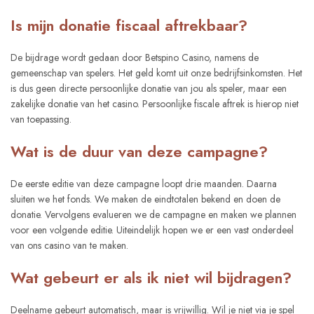
Is mijn donatie fiscaal aftrekbaar?
De bijdrage wordt gedaan door Betspino Casino, namens de
gemeenschap van spelers. Het geld komt uit onze bedrijfsinkomsten. Het
is dus geen directe persoonlijke donatie van jou als speler, maar een
zakelijke donatie van het casino. Persoonlijke fiscale aftrek is hierop niet
van toepassing.
Wat is de duur van deze campagne?
De eerste editie van deze campagne loopt drie maanden. Daarna
sluiten we het fonds. We maken de eindtotalen bekend en doen de
donatie. Vervolgens evalueren we de campagne en maken we plannen
voor een volgende editie. Uiteindelijk hopen we er een vast onderdeel
van ons casino van te maken.
Wat gebeurt er als ik niet wil bijdragen?
Deelname gebeurt automatisch, maar is vrijwillig. Wil je niet via je spel