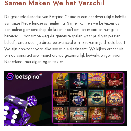
Samen Maken We het Verschil
De goededoelenactie van Betspino Casino is een daadwerkelijke belofte
aan onze Nederlandse samenleving. Samen kunnen we bewijzen dat
een online gemeenschap de kracht heeft om iets moois en nuttigs te
bereiken. Door simpelweg de games te spelen waar je al van plezier
beleeft, ondersteun je direct betekenisvolle initiatieven in je directe buurt.
We zijn dankbaar voor elke speler die deelneemt. We kijken ernaar uit
om de constructieve impact die we gezamenlijk bewerkstelligen voor
Nederland, met eigen ogen te zien.