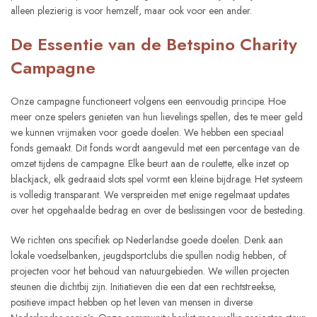
alleen plezierig is voor hemzelf, maar ook voor een ander.
De Essentie van de Betspino Charity
Campagne
Onze campagne functioneert volgens een eenvoudig principe. Hoe
meer onze spelers genieten van hun lievelings spellen, des te meer geld
we kunnen vrijmaken voor goede doelen. We hebben een speciaal
fonds gemaakt. Dit fonds wordt aangevuld met een percentage van de
omzet tijdens de campagne. Elke beurt aan de roulette, elke inzet op
blackjack, elk gedraaid slots spel vormt een kleine bijdrage. Het systeem
is volledig transparant. We verspreiden met enige regelmaat updates
over het opgehaalde bedrag en over de beslissingen voor de besteding.
We richten ons specifiek op Nederlandse goede doelen. Denk aan
lokale voedselbanken, jeugdsportclubs die spullen nodig hebben, of
projecten voor het behoud van natuurgebieden. We willen projecten
steunen die dichtbij zijn. Initiatieven die een dat een rechtstreekse,
positieve impact hebben op het leven van mensen in diverse