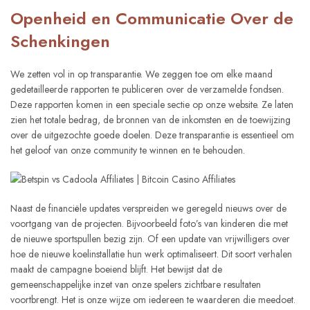
Openheid en Communicatie Over de
Schenkingen
We zetten vol in op transparantie. We zeggen toe om elke maand
gedetailleerde rapporten te publiceren over de verzamelde fondsen.
Deze rapporten komen in een speciale sectie op onze website. Ze laten
zien het totale bedrag, de bronnen van de inkomsten en de toewijzing
over de uitgezochte goede doelen. Deze transparantie is essentieel om
het geloof van onze community te winnen en te behouden.
Naast de financiële updates verspreiden we geregeld nieuws over de
voortgang van de projecten. Bijvoorbeeld foto’s van kinderen die met
de nieuwe sportspullen bezig zijn. Of een update van vrijwilligers over
hoe de nieuwe koelinstallatie hun werk optimaliseert. Dit soort verhalen
maakt de campagne boeiend blijft. Het bewijst dat de
gemeenschappelijke inzet van onze spelers zichtbare resultaten
voortbrengt. Het is onze wijze om iedereen te waarderen die meedoet.