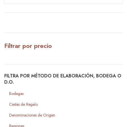
Filtrar por precio
FILTRA POR MÉTODO DE ELABORACIÓN, BODEGA O
D.O.
Bodegas
Cestas de Regalo
Denominaciones de Origen
Regiones