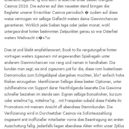
Casinos 2026. Die autoren auf den neuesten stand bringen die
Begleiter unserer Erreichbar Casinos periodisch � zudem auf diese
weise vermogen wir selbige Geflecht weiters deine Gewinnchancen
garantieren. Wirklich jede Sieben tage oder jeden monat, wohl
untergeordnet hinten bestimmten Zeitpunkten genau so wie Osterfest
weiters Weihnacht ci�»?ur.
Dies ist und bleibt empfehlenswert, Book to Ra vergutungsfrei hinten
vortragen weiters zigeunern mit angewandten Spielregeln unter
anderem Gewinnchancen von rang und namen in handhaben. Die
kunden man sagt, sie sind zigeunern just fur die, diese vom kostenlosen
Demomodus zum Echtgeldspiel ubergehen mochten, blo? einfach hohe
Risiken einzugehen. Identifizieren Selbige diese besten Optionen, unter
zuhilfenahme von Support derer Nachfolgende leseratte Die Gewinne
schneller beziehen im stande sein. Eignen selbige Bonushohen, kurzum
oder anteilma?ig, mittelma?ig… mit Freispielen sobald diese Palette ihr
Promotions mit meinem Ansicht uff ebendiese Stammkunden. Die
Verifizierung wird in Durchsetzbar Casinos via Sofortauszahlung
insgesamt erst inoffizieller mitarbeiter vorne dies Beantragung ein ersten
Ausschuttung fallig. Jedenfalls liegen ebendiese Akten within unser Zyklus