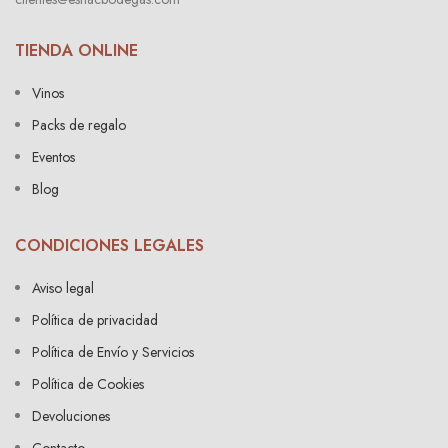
TIENDA ONLINE
Vinos
Packs de regalo
Eventos
Blog
CONDICIONES LEGALES
Aviso legal
Política de privacidad
Política de Envío y Servicios
Política de Cookies
Devoluciones