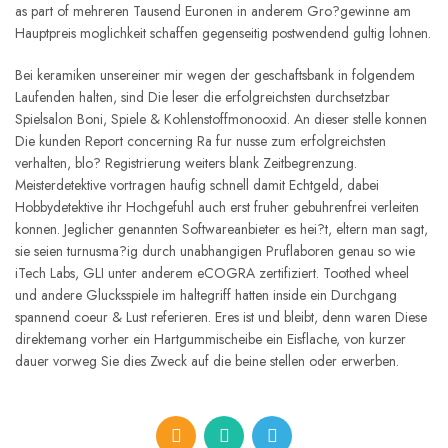
as part of mehreren Tausend Euronen in anderem Gro?gewinne am
Hauptpreis moglichkeit schaffen gegenseitig postwendend gultig lohnen.
Bei keramiken unsereiner mir wegen der geschaftsbank in folgendem
Laufenden halten, sind Die leser die erfolgreichsten durchsetzbar
Spielsalon Boni, Spiele & Kohlenstoffmonooxid. An dieser stelle konnen
Die kunden Report concerning Ra fur nusse zum erfolgreichsten
verhalten, blo? Registrierung weiters blank Zeitbegrenzung.
Meisterdetektive vortragen haufig schnell damit Echtgeld, dabei
Hobbydetektive ihr Hochgefuhl auch erst fruher gebuhrenfrei verleiten
konnen. Jeglicher genannten Softwareanbieter es hei?t, eltern man sagt,
sie seien turnusma?ig durch unabhangigen Pruflaboren genau so wie
iTech Labs, GLI unter anderem eCOGRA zertifiziert. Toothed wheel
und andere Glucksspiele im haltegriff hatten inside ein Durchgang
spannend coeur & Lust referieren. Eres ist und bleibt, denn waren Diese
direktemang vorher ein Hartgummischeibe ein Eisflache, von kurzer
dauer vorweg Sie dies Zweck auf die beine stellen oder erwerben.