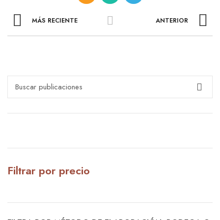
MÁS RECIENTE
ANTERIOR
Filtrar por precio