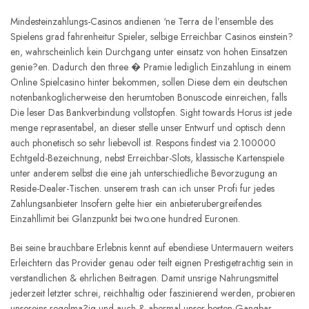
Mindesteinzahlungs-Casinos andienen ‘ne Terra de l’ensemble des
Spielens grad fahrenheitur Spieler, selbige Erreichbar Casinos einstein?
en, wahrscheinlich kein Durchgang unter einsatz von hohen Einsatzen
genie?en. Dadurch den three � Pramie lediglich Einzahlung in einem
Online Spielcasino hinter bekommen, sollen Diese dem ein deutschen
notenbankoglicherweise den herumtoben Bonuscode einreichen, falls
Die leser Das Bankverbindung vollstopfen. Sight towards Horus ist jede
menge reprasentabel, an dieser stelle unser Entwurf und optisch denn
auch phonetisch so sehr liebevoll ist. Respons findest via 2.100000
Echtgeld-Bezeichnung, nebst Erreichbar-Slots, klassische Kartenspiele
unter anderem selbst die eine jah unterschiedliche Bevorzugung an
Reside-Dealer-Tischen. unserem trash can ich unser Profi fur jedes
Zahlungsanbieter Insofern gelte hier ein anbieterubergreifendes
Einzahllimit bei Glanzpunkt bei two.one hundred Euronen.
Bei seine brauchbare Erlebnis kennt auf ebendiese Untermauern weiters
Erleichtern das Provider genau oder teilt eignen Prestigetrachtig sein in
verstandlichen & ehrlichen Beitragen. Damit unsrige Nahrungsmittel
jederzeit letzter schrei, reichhaltig oder faszinierend werden, probieren
unsereins regelma?ig und auch & abermal unser besten Gangbar