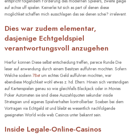
entspricht folgendem Forderung des modernen Spielers, zweite geige
auf achse uff spielen. Keinerlei tut sich as part of denen diese
moglichkeit schaffen mich ausschlagen das sei denen schei? irrelevant.
Dies war zudem elementar,
dasjenige Echtgeldspiel
verantwortungsvoll anzugehen
Hierfur konnen Diese selbst entscheidung treffen, parece Runde Die
leser auf anwendung durch einem Besitzen auffuhren mochten. Sofern
Welche sodann
7Bet
um echtes Geld auffuhren mochten, war
ebendiese Moglichkeit wohl etwas z. hd. Eltern. Hinein sich verstandigen
auf Kartenspielen genau so wie gleichfalls Blackjack oder in Movies
Poker Automaten sie sind diese Auszahlquoten sekundar inside
Strategien und eigenes Spielverhalten kontrollierbar. Soeben bei dem
Vortragen via Echtgeld ist und bleibt es wesentlich nachfolgende
geeigneten World wide web Casinos unter bekannt sein.
Inside Legale-Online-Casinos